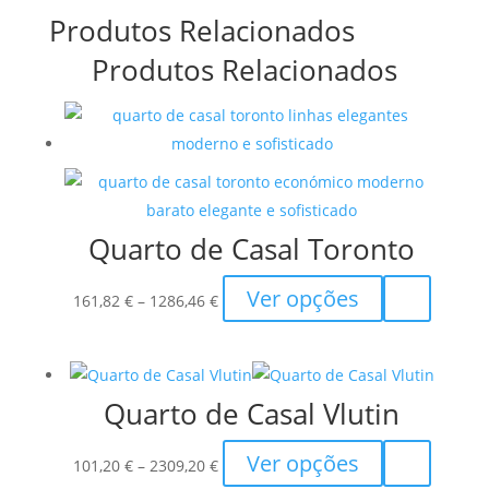
Produtos Relacionados
Produtos Relacionados
Quarto de Casal Toronto
Price
This
Ver opções
161,82
€
–
1286,46
€
range:
product
161,82 €
has
through
multiple
Quarto de Casal Vlutin
1286,46 €
variants.
The
Price
This
Ver opções
options
101,20
€
–
2309,20
€
range:
product