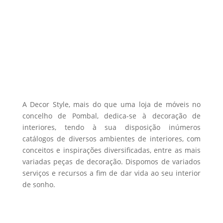
page
1270,00 €
variants.
The
options
may
be
chosen
on
the
A Decor Style, mais do que uma loja de móveis no
product
concelho de Pombal, dedica-se à decoração de
interiores, tendo à sua disposição inúmeros
page
catálogos de diversos ambientes de interiores, com
conceitos e inspirações diversificadas, entre as mais
variadas peças de decoração. Dispomos de variados
serviços e recursos a fim de dar vida ao seu interior
de sonho.