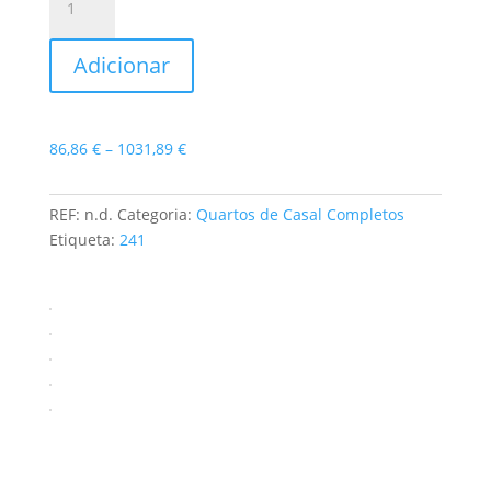
de
Quarto
Adicionar
de
Casal
Florença
Price
86,86
€
–
1031,89
€
range:
86,86 €
REF:
n.d.
Categoria:
Quartos de Casal Completos
through
Etiqueta:
241
1031,89 €