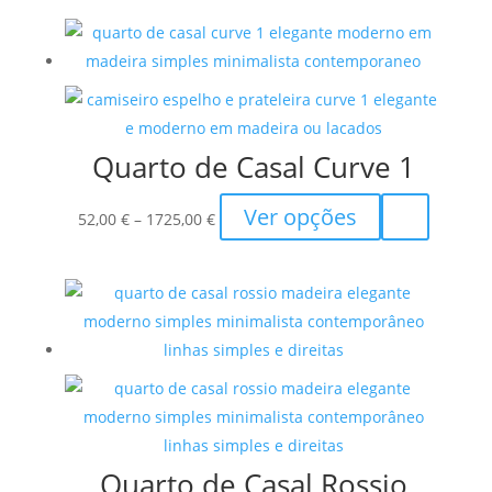
Quarto de Casal Curve 1
Price
This
Ver opções
52,00
€
–
1725,00
€
range:
product
52,00 €
has
through
multiple
1725,00 €
variants.
The
options
may
be
chosen
Quarto de Casal Rossio