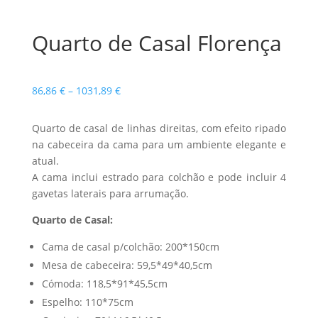
Quarto de Casal Florença
Price
86,86
€
–
1031,89
€
range:
86,86 €
Quarto de casal de linhas direitas, com efeito ripado
through
na cabeceira da cama para um ambiente elegante e
1031,89 €
atual.
A cama inclui estrado para colchão e pode incluir 4
gavetas laterais para arrumação.
Quarto de Casal:
Cama de casal p/colchão: 200*150cm
Mesa de cabeceira: 59,5*49*40,5cm
Cómoda: 118,5*91*45,5cm
Espelho: 110*75cm