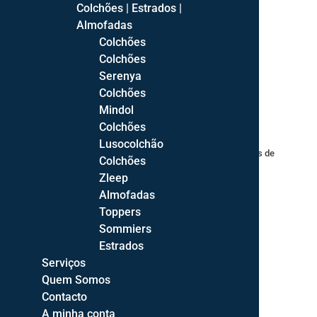
Transporte
Colchões | Estrados |
Almofadas
Envio gratuito para Portugal Continental!
Colchões
Colchões
Serenya
Colchões
Mindol
Colchões
Cores
Lusocolchão
As cores reais dos artigos podem variar devido às fontes de
Colchões
iluminição fotográfica ou configurações dos ecrãs.
Zleep
Almofadas
Toppers
Sommiers
Estrados
Serviços
Quem Somos
Produtos Relacionados
Contacto
A minha conta