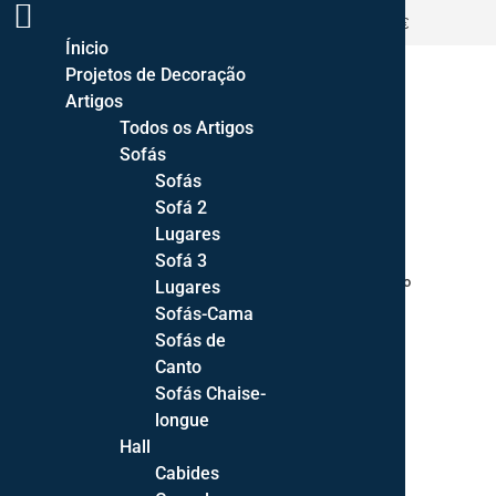
ENTREGA GRATUITA PORTUGAL CONTINENTAL >500€
Ínicio
Projetos de Decoração
Artigos
Todos os Artigos
Sofás
Sofás
Sofá 2
Lugares
Sofá 3
Home
/
Decoração
/
Quadros
/ Quadro Palmatorias Preto
Lugares
Sofás-Cama
Sofás de
Canto
Sofás Chaise-
Quadro Palmatorias
longue
Hall
Preto
Cabides