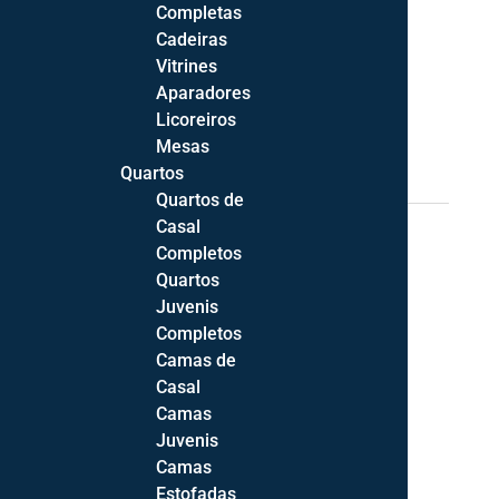
Completas
1 em stock
Cadeiras
Vitrines
Quantidade
ADICIONAR
Aparadores
de
Licoreiros
Quadro
Mesas
Palmatorias
483,60
€
Quartos
Preto
Quartos de
REF:
233.90*90
Categorias:
Decoração
,
Quadros
Casal
Etiqueta:
233
Completos
Quartos
Juvenis
Completos
Camas de
Casal
Camas
Juvenis
Camas
Estofadas