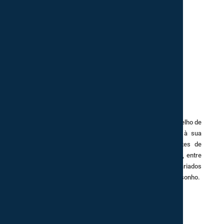
A Decor Style, mais do que uma loja de móveis no concelho de
Pombal, dedica-se à decoração de interiores, tendo à sua
disposição inúmeros catálogos de diversos ambientes de
interiores, com conceitos e inspirações diversificadas, entre
as mais variadas peças de decoração. Dispomos de variados
serviços e recursos a fim de dar vida ao seu interior de sonho.