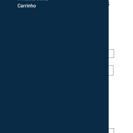
Produtos Relacionados
Carrinho
Jarra Decorativa
26,00
€
ADICIONAR
Jarra Conchas
109,00
€
ADICIONAR