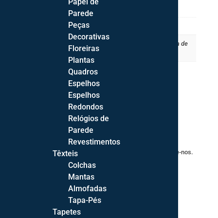
Papel de
Informação adicional
Parede
Peças
Dimensões (C x L x A)
90 × 6,5 × 90 cm
Decorativas
Conjunto (Lanternas), Lanterna de
Floreiras
Artigo
Metal, Lanterna de Metal Alta
Plantas
Quadros
Espelhos
Espelhos
Redondos
Relógios de
Parede
Apoio ao Cliente
Revestimentos
Para mais informações ou em caso de dúvidas,
contacte-nos
.
Têxteis
Colchas
Mantas
Almofadas
Tapa-Pés
Tapetes