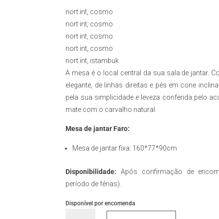
nort int, cosmo
nort int, cosmo
nort int, cosmo
nort int, cosmo
nort int, istambuk
A mesa é o local central da sua sala de jantar. 
elegante, de linhas direitas e pés em cone incli
pela sua simplicidade e leveza conferida pelo 
mate com o carvalho natural.
Mesa de jantar Faro:
Mesa de jantar fixa: 160*77*90cm
Disponibilidade:
Após confirmação de encom
período de férias).
Disponível por encomenda
Quantidade