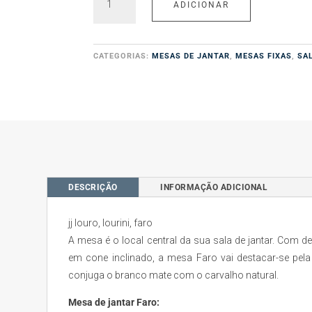
ADICIONAR
de
Mesa
de
Jantar
CATEGORIAS:
MESAS DE JANTAR
,
MESAS FIXAS
,
SA
Faro
DESCRIÇÃO
INFORMAÇÃO ADICIONAL
jj louro, lourini, faro
A mesa é o local central da sua sala de jantar. Com des
em cone inclinado, a mesa Faro vai destacar-se pela
conjuga o branco mate com o carvalho natural.
Mesa de jantar Faro: