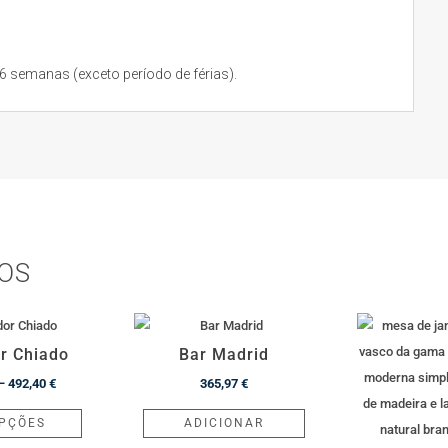
semanas (exceto período de férias).
OS
r Chiado
Bar Madrid
Price
–
492,40
€
365,97
€
range:
This
OPÇÕES
ADICIONAR
392,60 €
product