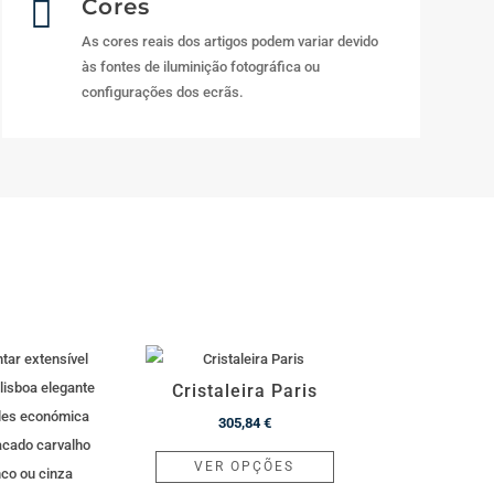

Cores
As cores reais dos artigos podem variar devido
às fontes de iluminição fotográfica ou
configurações dos ecrãs.
Cristaleira Paris
305,84
€
This
VER OPÇÕES
product