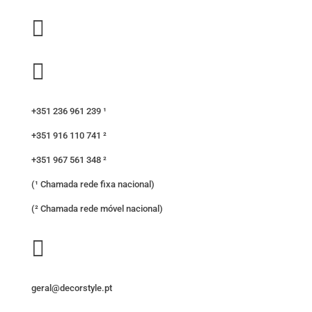


+351 236 961 239 ¹
+351 916 110 741 ²
+351 967 561 348 ²
(¹ Chamada rede fixa nacional)
(² Chamada rede móvel nacional)

geral@decorstyle.pt