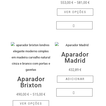
Price
553,00
€
–
581,00
€
range:
This
VER OPÇÕES
553,00 €
product
through
has
581,00 €
multiple
variants.
The
options
may
Aparador
be
Madrid
chosen
432,89
€
on
the
Aparador
ADICIONAR
product
Brixton
page
Price
490,00
€
–
515,00
€
range:
This
VER OPÇÕES