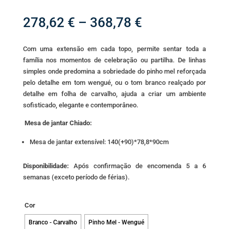
Price
278,62
€
–
368,78
€
range:
278,62 €
Com uma extensão em cada topo, permite sentar toda a
through
família nos momentos de celebração ou partilha. De linhas
368,78 €
simples onde predomina a sobriedade do pinho mel reforçada
pelo detalhe em tom wengué, ou o tom branco realçado por
detalhe em folha de carvalho, ajuda a criar um ambiente
sofisticado, elegante e contemporâneo.
Mesa de jantar Chiado:
Mesa de jantar extensível: 140(+90)*78,8*90cm
Disponibilidade:
Após confirmação de encomenda 5 a 6
semanas (exceto período de férias).
Cor
Branco - Carvalho
Pinho Mel - Wengué