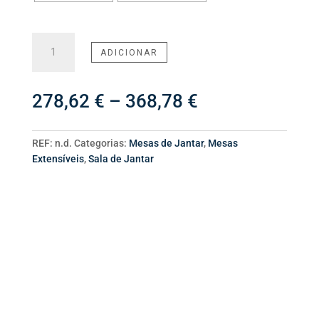
Quantidade
ADICIONAR
de
Mesa
de
Price
278,62
€
–
368,78
€
Jantar
range:
Extensível
278,62 €
Chiado
through
REF:
n.d.
Categorias:
Mesas de Jantar
,
Mesas
368,78 €
Extensíveis
,
Sala de Jantar