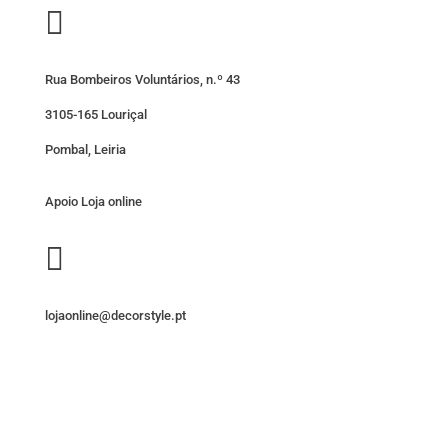

Rua Bombeiros Voluntários, n.º 43
3105-165 Louriçal
Pombal, Leiria
Apoio Loja online

lojaonline@decorstyle.pt