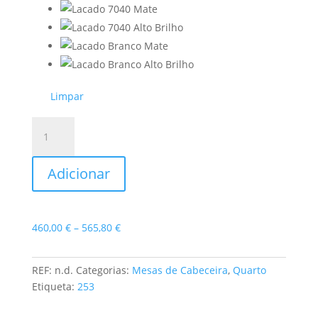
Limpar
Quantidade
de
Mesa
Adicionar
de
Cabeceira
Andrea
Price
460,00
€
–
565,80
€
range:
460,00 €
REF:
n.d.
Categorias:
Mesas de Cabeceira
,
Quarto
through
Etiqueta:
253
565,80 €