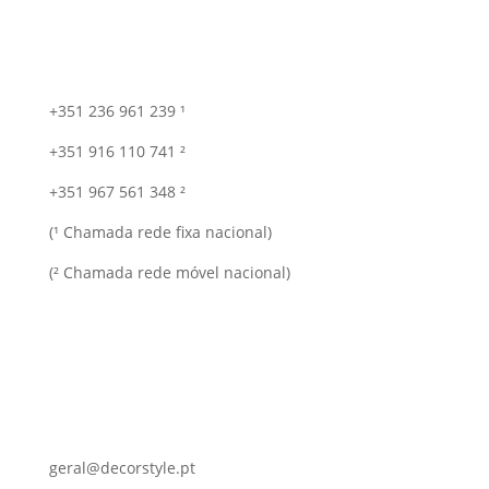
+351 236 961 239 ¹
+351 916 110 741 ²
+351 967 561 348 ²
(¹ Chamada rede fixa nacional)
(² Chamada rede móvel nacional)
geral@decorstyle.pt