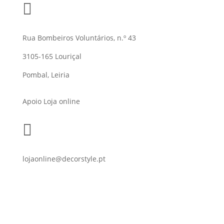

Rua Bombeiros Voluntários, n.º 43
3105-165 Louriçal
Pombal, Leiria
Apoio Loja online

lojaonline@decorstyle.pt