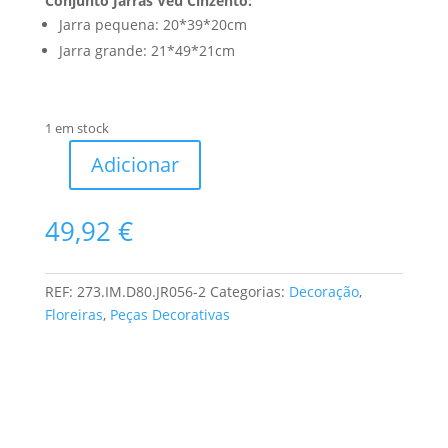
Conjunto Jarras Véu Cinzento:
Jarra pequena: 20*39*20cm
Jarra grande: 21*49*21cm
1 em stock
Adicionar
Quantidade
de
Conjunto
49,92
€
Jarras
Véu
Cinzento
REF:
273.IM.D80.JR056-2
Categorias:
Decoração
,
Floreiras
,
Peças Decorativas