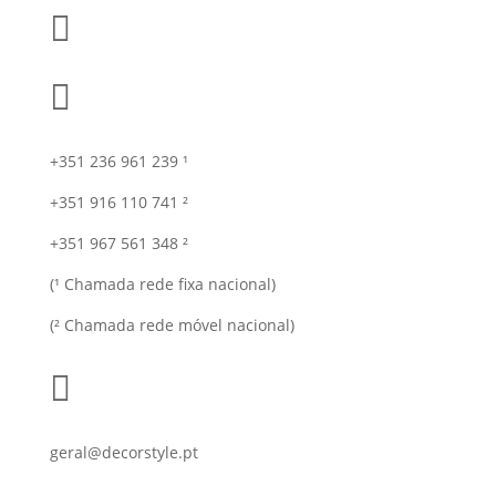


+351 236 961 239 ¹
+351 916 110 741 ²
+351 967 561 348 ²
(¹ Chamada rede fixa nacional)
(² Chamada rede móvel nacional)

geral@decorstyle.pt