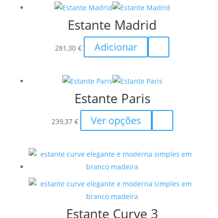
through
multiple
the
Estante Madrid
255,00 €
variants.
product
The
page
Adicionar
options
281,30
€
may
be
chosen
Estante Paris
on
the
This
Ver opções
239,37
€
product
product
page
has
multiple
variants.
The
options
may
Estante Curve 3