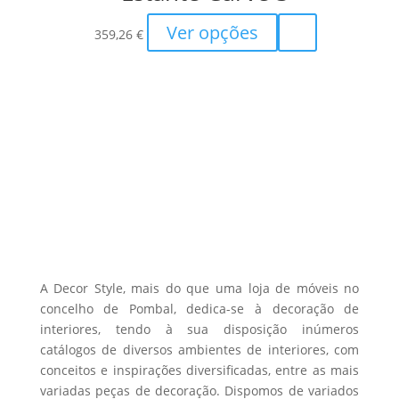
be
chosen
This
Ver opções
359,26
€
on
product
the
has
product
multiple
page
variants.
The
options
may
be
chosen
on
the
A Decor Style, mais do que uma loja de móveis no
product
concelho de Pombal, dedica-se à decoração de
interiores, tendo à sua disposição inúmeros
page
catálogos de diversos ambientes de interiores, com
conceitos e inspirações diversificadas, entre as mais
variadas peças de decoração. Dispomos de variados