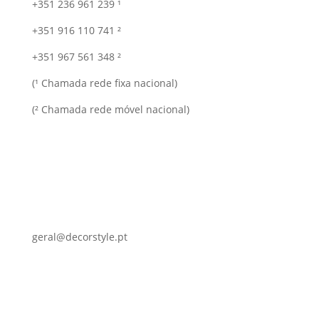
+351 236 961 239 ¹
+351 916 110 741 ²
+351 967 561 348 ²
(¹ Chamada rede fixa nacional)
(² Chamada rede móvel nacional)
geral@decorstyle.pt