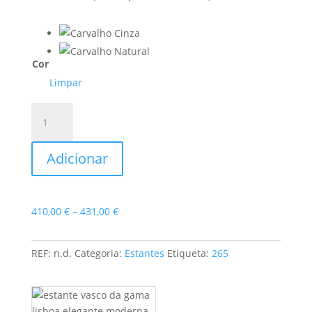
Cor
Limpar
Quantidade
de
Estante
Adicionar
Vasco
da
Gama
Price
410,00
€
–
431,00
€
range:
410,00 €
REF:
n.d.
Categoria:
Estantes
Etiqueta:
265
through
431,00 €