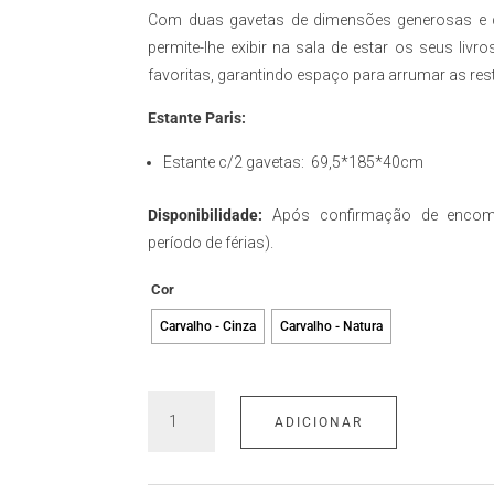
Com duas gavetas de dimensões generosas e dua
permite-lhe exibir na sala de estar os seus liv
favoritas, garantindo espaço para arrumar as res
Estante Paris:
Estante c/2 gavetas: 69,5*185*40cm
Disponibilidade:
Após confirmação de encom
período de férias).
Cor
Carvalho - Cinza
Carvalho - Natura
Quantidade
ADICIONAR
de
Estante
Paris