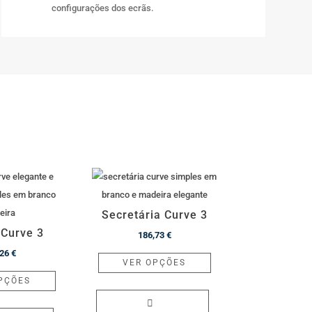
configurações dos ecrãs.
Secretária Curve 3
 Curve 3
186,73
€
This
,26
€
VER OPÇÕES
This
product
PÇÕES
product
has
has
multiple