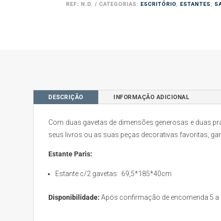
2
REF:
N.D.
CATEGORIAS:
ESCRITÓRIO
,
ESTANTES
,
S
DESCRIÇÃO
INFORMAÇÃO ADICIONAL
Com duas gavetas de dimensões generosas e duas pratele
seus livros ou as suas peças decorativas favoritas, ga
Estante Paris:
Estante c/2 gavetas: 69,5*185*40cm
Disponibilidade:
Após confirmação de encomenda 5 a 6