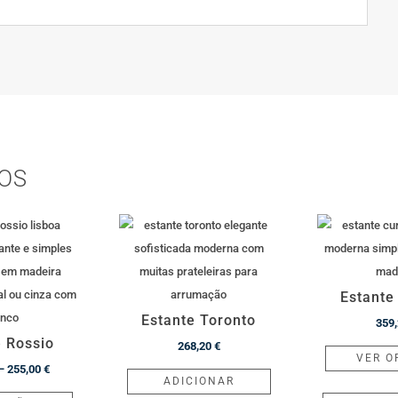
OS
Estante
Estante Toronto
359
e Rossio
268,20
€
VER O
Price
–
255,00
€
ADICIONAR
range:
This