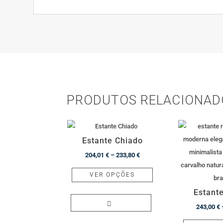
PRODUTOS RELACIONAD
Estante Chiado
Price
204,01
€
–
233,80
€
range:
This
VER OPÇÕES
204,01 €
product
Estant
through
has
233,80 €
multiple
243,00
€
variants.