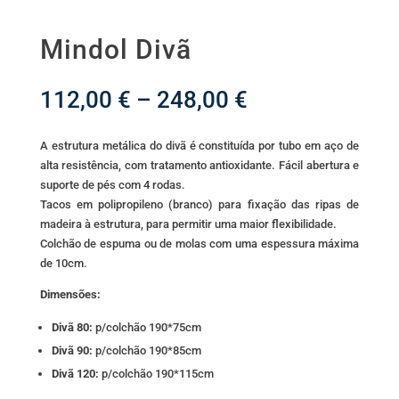
Mindol Divã
Price
112,00
€
–
248,00
€
range:
112,00 €
A estrutura metálica do divã é constituída por tubo em aço de
through
alta resistência, com tratamento antioxidante. Fácil abertura e
248,00 €
suporte de pés com 4 rodas.
Tacos em polipropileno (branco) para fixação das ripas de
madeira à estrutura, para permitir uma maior flexibilidade.
Colchão de espuma ou de molas com uma espessura máxima
de 10cm.
Dimensões:
Divã 80:
p/colchão 190*75cm
Divã 90:
p/colchão 190*85cm
Divã 120:
p/colchão 190*115cm