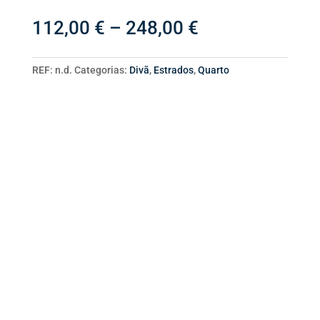
Divã
Price
112,00
€
–
248,00
€
range:
112,00 €
through
REF:
n.d.
Categorias:
Divã
,
Estrados
,
Quarto
248,00 €