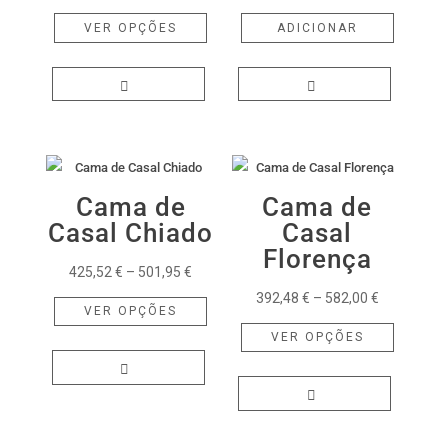
range:
This
VER OPÇÕES
ADICIONAR
395,50 €
product
through
has
682,05 €
multiple
variants.
The
options
may
Cama de
Cama de
be
Casal Chiado
Casal
chosen
Florença
Price
425,52
€
–
501,95
€
on
range:
This
Price
392,48
€
–
582,00
€
the
VER OPÇÕES
425,52 €
product
range:
This
product
VER OPÇÕES
through
has
392,48 €
product
page
501,95 €
multiple
through
has
variants.
582,00 €
multiple
The
variants.