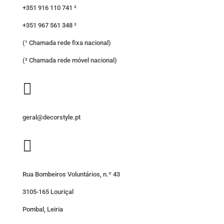
+351 916 110 741 ²
+351 967 561 348 ²
(¹ Chamada rede fixa nacional)
(² Chamada rede móvel nacional)

geral@decorstyle.pt

Rua Bombeiros Voluntários, n.º 43
3105-165 Louriçal
Pombal, Leiria