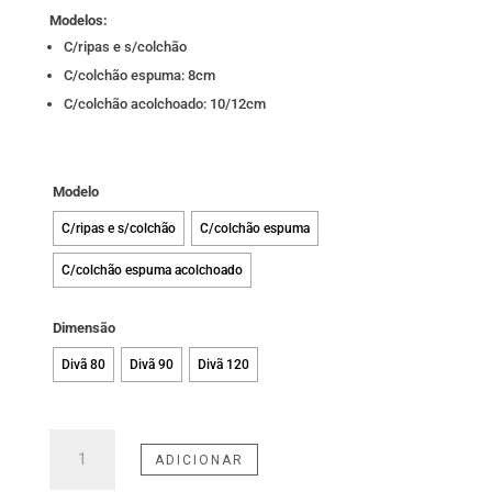
Modelos:
C/ripas e s/colchão
C/colchão espuma: 8cm
C/colchão acolchoado: 10/12cm
Modelo
C/ripas e s/colchão
C/colchão espuma
C/colchão espuma acolchoado
Dimensão
Divã 80
Divã 90
Divã 120
Quantidade
ADICIONAR
de
Mindol