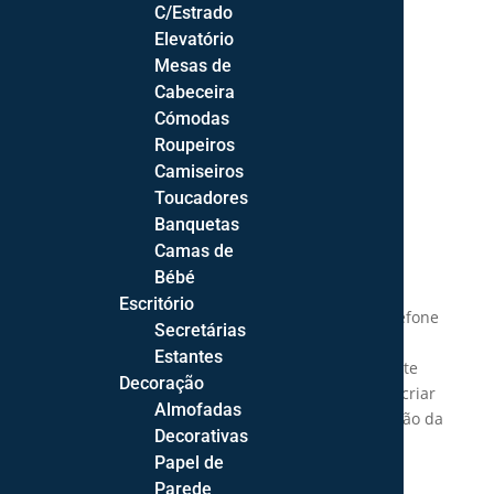
C/Estrado
Elevatório
Mesas de
Cabeceira
Cómodas
Roupeiros
Camiseiros
Toucadores
Descrição
Banquetas
Informação adicional
Camas de
Bébé
Peça ideal para ter sempre à mão os objetos
Escritório
importantes do dia-a-dia, como as chaves, o telefone
Secretárias
ou os óculos de sol. As suas linhas direitas e a
Estantes
combinação do branco com o cinza ou totalmente
Decoração
em faia, confere-lhe um look clean que ajuda a criar
Almofadas
um ambiente depurado e elegante sem abrir mão da
Decorativas
decoração.
Papel de
Consola Viena:
Parede