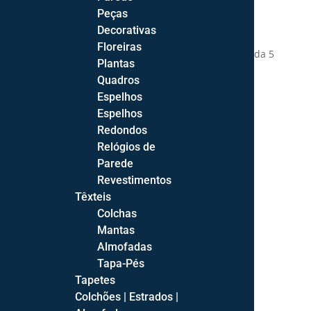
Peças
Consola: 113*35*90cm
Decorativas
Floreiras
Disponibilidade:
Após confirmação de encomenda 5
Plantas
a 6 semanas (exceto período de férias).
Quadros
Espelhos
Informação adicional
Espelhos
Redondos
Dimensões (C x L x A)
n.d.
Relógios de
Cor
Cinza – Branco, Faia
Parede
Revestimentos
Têxteis
Colchas
Mantas
Almofadas
Apoio ao Cliente
Tapa-Pés
Para mais informações ou em caso de dúvidas,
Tapetes
contacte-nos
.
Colchões | Estrados |