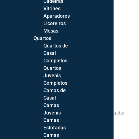
Cadeiras
Vitrines
Cinza - Branco
Aparadores
Faia
Licoreiros
Cor
Mesas
Limpar
Quartos
Quartos de
Quantidade
Casal
de
Completos
Consola
Quartos
Adicionar
Viena
Juvenis
Completos
Camas de
Price
201,85
€
–
238,84
€
Casal
range:
Camas
201,85 €
REF:
n.d.
Categorias:
Consolas
,
Hall Entrada
Etiqueta:
Juvenis
through
241
Camas
238,84 €
Estofadas
Camas