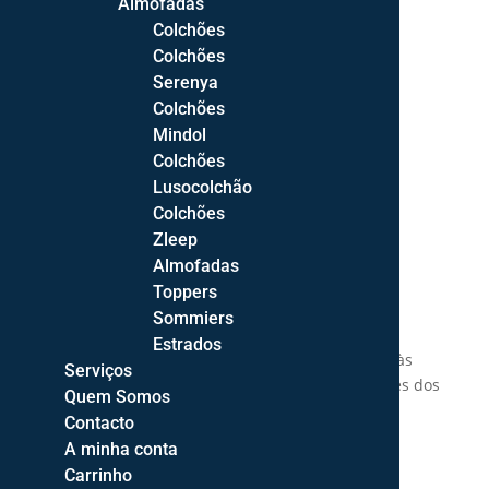
Almofadas
Colchões
Colchões
Serenya
Colchões
Transporte
Mindol
Colchões
Envio gratuito para Portugal Continental!
Lusocolchão
Colchões
Zleep
Almofadas
Toppers
Sommiers
Cores
Estrados
As cores reais dos artigos podem variar devido às
Serviços
fontes de iluminição fotográfica ou configurações dos
Quem Somos
ecrãs.
Contacto
A minha conta
Carrinho