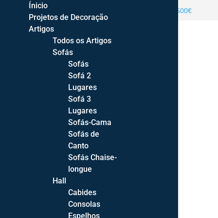
Ínicio
ENTREGA GRATUITA PORTUGAL CONTINENTAL >500€
Projetos de Decoração
Artigos
Todos os Artigos
Sofás
Sofás
Sofá 2
Lugares
Sofá 3
Products
Lugares
search
Sofás-Cama
Sofás de
Canto
Sofás Chaise-
longue
Home
/
Hall Entrada
/
Consolas
/ Consola Viena
Hall
Cabides
Consolas
Espelhos