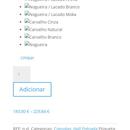
Limpar
Quantidade
de
Consola
Adicionar
Suspensa
Curve
Price
183,00
€
–
229,84
€
range:
183,00 €
REF:
n.d.
Categorias:
Consolas
,
Hall Entrada
Etiqueta: