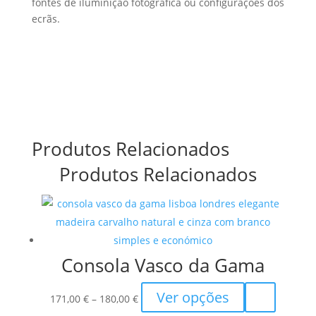
fontes de iluminição fotográfica ou configurações dos
ecrãs.
Produtos Relacionados
Produtos Relacionados
Consola Vasco da Gama
Price
This
Ver opções
171,00
€
–
180,00
€
range:
product