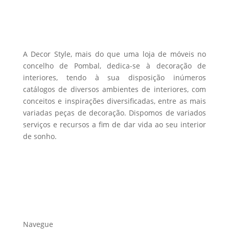
page
be
chosen
on
the
A Decor Style, mais do que uma loja de móveis no
product
concelho de Pombal, dedica-se à decoração de
interiores, tendo à sua disposição inúmeros
page
catálogos de diversos ambientes de interiores, com
conceitos e inspirações diversificadas, entre as mais
variadas peças de decoração. Dispomos de variados
serviços e recursos a fim de dar vida ao seu interior
de sonho.
Navegue