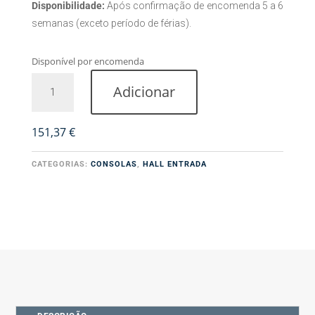
Disponibilidade:
Após confirmação de encomenda 5 a 6
semanas (exceto período de férias).
Disponível por encomenda
Quantidade
Adicionar
de
Consola
Madrid
151,37
€
CATEGORIAS:
CONSOLAS
,
HALL ENTRADA