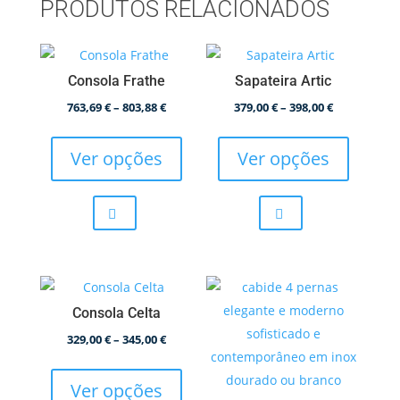
PRODUTOS RELACIONADOS
Consola Frathe
Sapateira Artic
Price
Price
763,69
€
–
803,88
€
379,00
€
–
398,00
€
This
This
range:
range:
product
product
763,69 €
379,00 €
Ver opções
Ver opções
has
has
through
through
multiple
multiple
803,88 €
398,00 €
variants.
variants.
The
The
options
options
may
may
Consola Celta
be
be
chosen
chosen
Price
329,00
€
–
345,00
€
This
on
on
range:
product
the
the
329,00 €
Ver opções