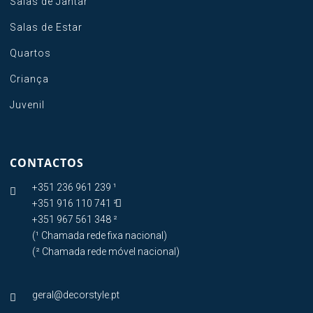
Salas de Jantar
Salas de Estar
Quartos
Criança
Juvenil
CONTACTOS
+351 236 961 239 ¹

+351 916 110 741 ²

+351 967 561 348 ²
(¹ Chamada rede fixa nacional)
(² Chamada rede móvel nacional)
geral@decorstyle.pt
