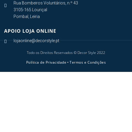
Rua Bombeiros Voluntários, n.º 43

3105-165 Louriçal
Pombal, Leiria
APOIO LOJA ONLINE
lojaonline@decorstyle.pt

Todo os Direitos Reservados © Decor Style 2022
Política de Privacidade
•
Termos e Condições