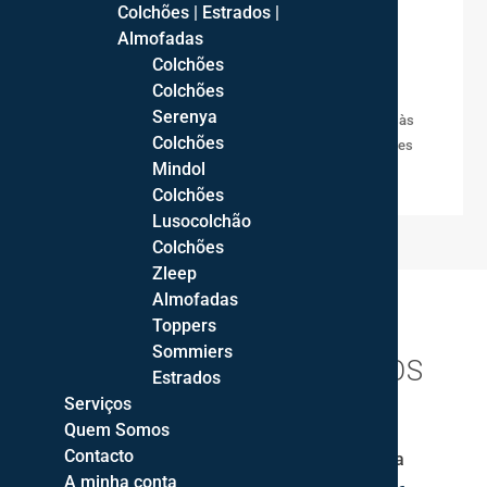

Colchões | Estrados |
Envio gratuito para Portugal Continental!
Almofadas
Colchões

Cores
Colchões
Serenya
As cores reais dos artigos podem variar devido às
Colchões
fontes de iluminição fotográfica ou configurações
Mindol
dos ecrãs.
Colchões
Lusocolchão
Colchões
Zleep
Almofadas
Toppers
Sommiers
PRODUTOS RELACIONADOS
Estrados
Serviços
Quem Somos
Contacto
Consola Celta
A minha conta