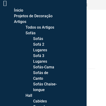
ENTREGA GRATUITA PORTUGAL CONTINENTAL >500€
Ínicio
Projetos de Decoração
Artigos
Todos os Artigos
Sofás
Sofás
Sofá 2
Lugares
HOME
/
HALL ENTRADA
/
CONSOLAS
/ CONSOLA
Sofá 3
FRATHE
Lugares
Sofás-Cama
Sofás de
Canto
Sofás Chaise-
longue
Hall
Cabides