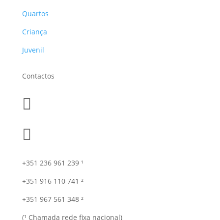
Quartos
Criança
Juvenil
Contactos


+351 236 961 239 ¹
+351 916 110 741 ²
+351 967 561 348 ²
(¹ Chamada rede fixa nacional)