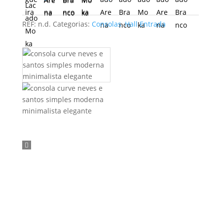
range:
259,00 €
through
REF:
n.d.
Categorias:
Consolas
,
Hall Entrada
346,00 €