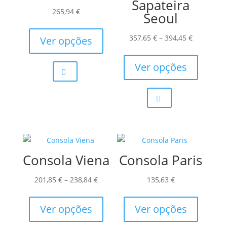
Sapateira
265,94
€
Seoul
This
product
Price
357,65
€
–
394,45
€
Ver opções
has
range:
This
multiple
357,65 €
product
Ver opções
variants.
through
has
The
394,45 €
multiple
options
variants.
may
The
be
options
chosen
may
Consola Viena
Consola Paris
on
be
the
chosen
Price
201,85
€
–
238,84
€
135,63
€
product
on
range:
This
This
page
the
201,85 €
product
product
Ver opções
Ver opções
product
through
has
has
page