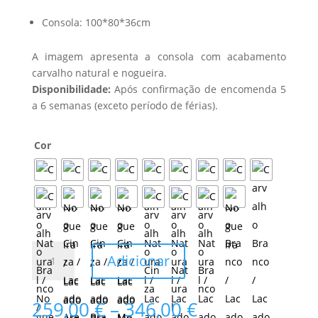
Consola: 100*80*36cm
A imagem apresenta a consola com acabamento
carvalho natural e nogueira.
Disponibilidade:
Após confirmação de encomenda 5
a 6 semanas (exceto período de férias).
Cor
Quantidade
Adicionar
de
Consola
Curve
Price
259,00
€
–
346,00
€