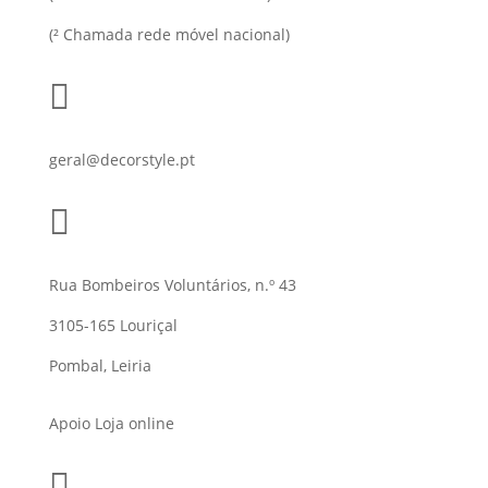
(² Chamada rede móvel nacional)

geral@decorstyle.pt

Rua Bombeiros Voluntários, n.º 43
3105-165 Louriçal
Pombal, Leiria
Apoio Loja online
