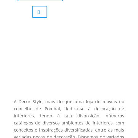
289,00 €
multiple
variants.
The
options
may
be
chosen
on
the
product
page
A Decor Style, mais do que uma loja de móveis no
concelho de Pombal, dedica-se à decoração de
interiores, tendo à sua disposição inúmeros
catálogos de diversos ambientes de interiores, com
conceitos e inspirações diversificadas, entre as mais
variadas peças de decoração. Dispomos de variados