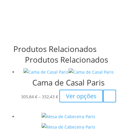
Produtos Relacionados
Produtos Relacionados
Cama de Casal Paris
Price
This
Ver opções
305,84
€
–
332,43
€
range:
product
305,84 €
has
through
multiple
332,43 €
variants.