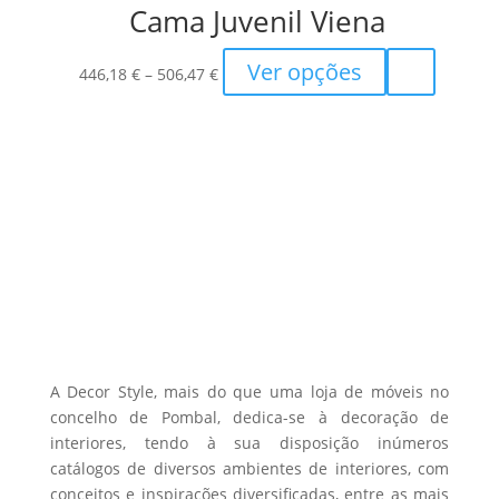
Cama Juvenil Viena
682,05 €
variants.
The
Price
This
Ver opções
options
446,18
€
–
506,47
€
range:
product
may
446,18 €
has
be
through
multiple
chosen
506,47 €
variants.
on
The
the
options
product
may
page
be
chosen
on
the
A Decor Style, mais do que uma loja de móveis no
product
concelho de Pombal, dedica-se à decoração de
interiores, tendo à sua disposição inúmeros
page
catálogos de diversos ambientes de interiores, com
conceitos e inspirações diversificadas, entre as mais