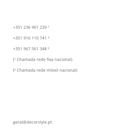
+351 236 961 239 ¹
+351 916 110 741 ²
+351 967 561 348 ²
(¹ Chamada rede fixa nacional)
(² Chamada rede móvel nacional)
geral@decorstyle.pt