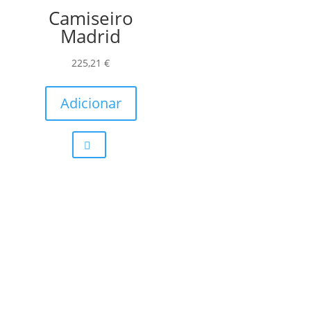
Camiseiro
on
Madrid
the
product
225,21
€
page
Adicionar