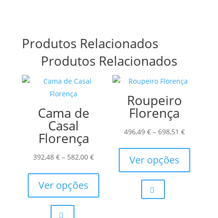
Produtos Relacionados
Produtos Relacionados
Roupeiro
Cama de
Florença
Casal
Price
496,49
€
–
698,51
€
Florença
range:
This
Price
496,49 €
product
392,48
€
–
582,00
€
Ver opções
range:
This
through
has
392,48 €
product
698,51 €
multiple
Ver opções
through
has
variants.
582,00 €
multiple
The