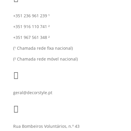
+351 236 961 239 ¹
+351 916 110 741 ²
+351 967 561 348 ²
(¹ Chamada rede fixa nacional)
(² Chamada rede móvel nacional)

geral@decorstyle.pt

Rua Bombeiros Voluntários, n.º 43