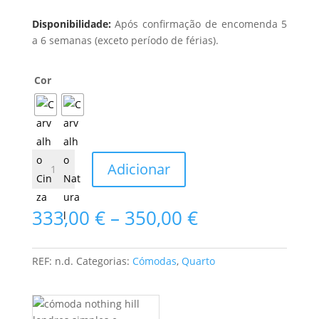
Disponibilidade:
Após confirmação de encomenda 5
a 6 semanas (exceto período de férias).
Cor
Quantidade
Adicionar
de
Cómoda
Nothing
Price
333,00
€
–
350,00
€
Hill
range:
333,00 €
through
REF:
n.d.
Categorias:
Cómodas
,
Quarto
350,00 €