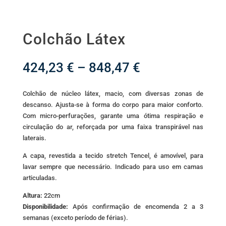
Colchão Látex
Price
424,23
€
–
848,47
€
range:
424,23 €
Colchão de núcleo látex, macio, com diversas zonas de
through
descanso. Ajusta-se à forma do corpo para maior conforto.
848,47 €
Com micro-perfurações, garante uma ótima respiração e
circulação do ar, reforçada por uma faixa transpirável nas
laterais.
A capa, revestida a tecido stretch Tencel, é amovível, para
lavar sempre que necessário. Indicado para uso em camas
articuladas.
Altura:
22cm
Disponibilidade:
Após confirmação de encomenda 2 a 3
semanas (exceto período de férias).