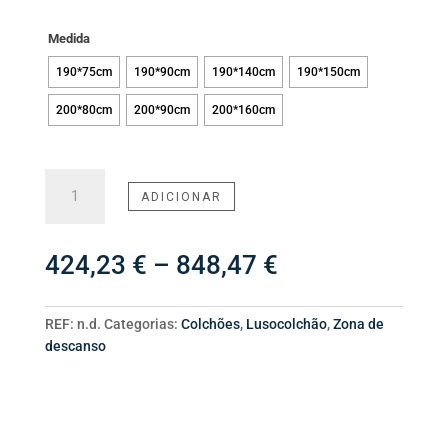
Medida
190*75cm
190*90cm
190*140cm
190*150cm
200*80cm
200*90cm
200*160cm
Quantidade
ADICIONAR
de
Colchão
Látex
Price
424,23
€
–
848,47
€
range:
424,23 €
through
REF:
n.d.
Categorias:
Colchões
,
Lusocolchão
,
Zona de
848,47 €
descanso