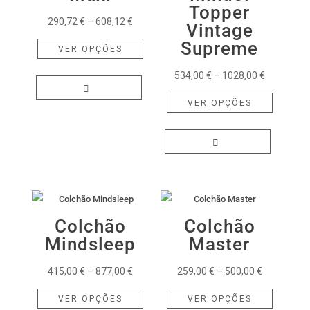
Topper
Price
290,72
€
–
608,12
€
Vintage
range:
This
Supreme
VER OPÇÕES
290,72 €
product
through
has
Price
534,00
€
–
1028,00
€
608,12 €
multiple
range:
This
VER OPÇÕES
variants.
534,00 €
product
The
through
has
options
1028,00 €
multiple
may
variants.
be
The
chosen
options
on
may
Colchão
Colchão
the
be
Mindsleep
Master
product
chosen
Price
Price
415,00
€
–
877,00
€
259,00
€
–
500,00
€
page
on
range:
This
range:
This
the
VER OPÇÕES
VER OPÇÕES
415,00 €
product
259,00 €
product
product