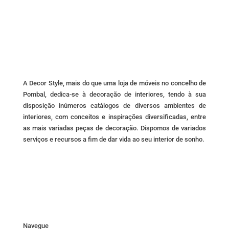
be
chosen
on
the
product
page
A Decor Style, mais do que uma loja de móveis no concelho de
Pombal, dedica-se à decoração de interiores, tendo à sua
disposição inúmeros catálogos de diversos ambientes de
interiores, com conceitos e inspirações diversificadas, entre
as mais variadas peças de decoração. Dispomos de variados
serviços e recursos a fim de dar vida ao seu interior de sonho.
Navegue