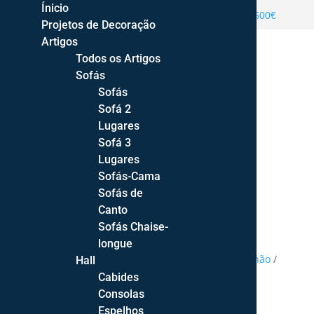
Ínicio
ENTREGA GRATUITA PORTUGAL CONTINENTAL >500€
Projetos de Decoração
Artigos
Todos os Artigos
Sofás
Sofás
Sofá 2
Lugares
Sofá 3
Products
Lugares
search
Sofás-Cama
Sofás de
Canto
Sofás Chaise-
longue
Home
/
Zona de descanso
/
Colchões
/
Lusocolchão
/
Hall
Colchão Dubai
Cabides
Consolas
Espelhos