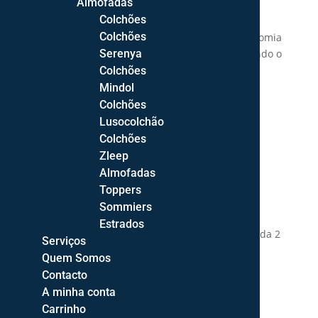
Almofadas
sono.
Colchões
O revestimento em tecido stretch e espuma
Colchões
viscoelástica oferece um elevado grau de ergonomia
moldando-se aos contornos do corpo e permitindo o
Serenya
alívio da pressão.
Colchões
Mindol
Colchões
Firmeza:
Lusocolchão
Colchões
Zleep
Características:
Almofadas
Toppers
Sommiers
Altura:
21cm
Estrados
Disponibilidade:
Após confirmação de encomenda 2
Serviços
a 3 semanas (exceto período de férias).
Quem Somos
Contacto
A minha conta
Carrinho