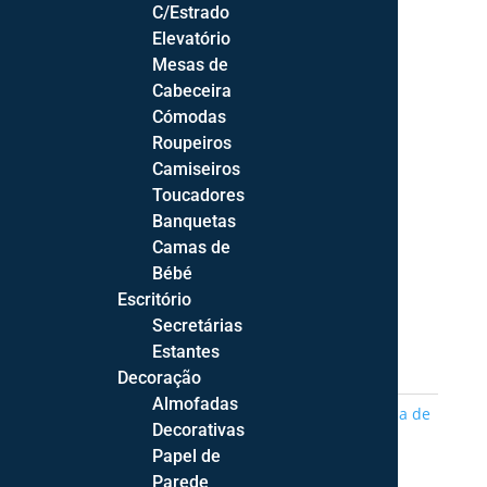
C/Estrado
200*140cm
Elevatório
200*150cm
Mesas de
200*160cm
Cabeceira
200*180cm
Cómodas
Roupeiros
Limpar
Camiseiros
Quantidade
Toucadores
de
Banquetas
Colchão
Camas de
Adicionar
Dubai
Bébé
Escritório
Secretárias
Price
211,31
€
–
417,96
€
Estantes
range:
Decoração
211,31 €
Almofadas
REF:
n.d.
Categorias:
Colchões
,
Lusocolchão
,
Zona de
through
Decorativas
descanso
Etiqueta:
Sem Mola
417,96 €
Papel de
Parede