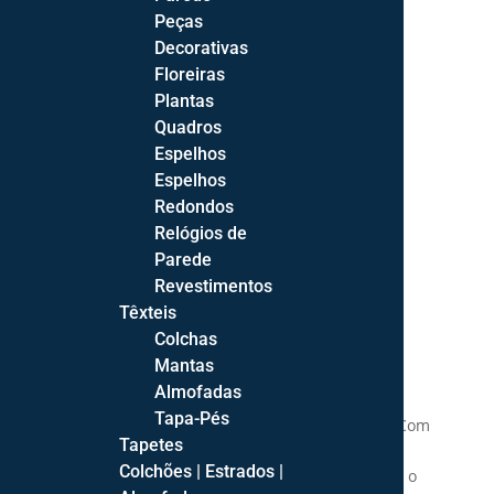
Peças
Decorativas
Floreiras
Plantas
Quadros
Espelhos
Espelhos
Redondos
Relógios de
Parede
Revestimentos
Têxteis
Descrição
Colchas
Informação adicional
Mantas
Almofadas
Tapa-Pés
Colchão de núcleo de espuma poliéster, firme. Com
Tapetes
elevada durabilidade e suporte, garante uma
Colchões | Estrados |
distribuição uniforme do peso corporal durante o