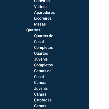
Cadeiras
Vitrines
183*88cm
Aparadores
183*98cm
Licoreiros
183*133cm
Mesas
190*90cm
Quartos
Quartos de
190*140cm
Casal
190*150cm
Completos
195*90cm
Quartos
195*95cm
Juvenis
195*110cm
Completos
195*140cm
Camas de
195*150cm
Casal
Medida
195*160cm
Camas
200*90cm
Juvenis
200*100cm
Camas
200*110cm
Estofadas
200*120cm
Camas