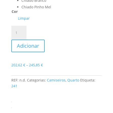
Chiado Branco
Chiado Pinho Mel
Cor
Limpar
Quantidade
de
Camiseiro
Adicionar
Chiado
Price
202,62
€
–
245,85
€
range:
202,62 €
REF:
n.d.
Categorias:
Camiseiros
,
Quarto
Etiqueta:
through
241
245,85 €