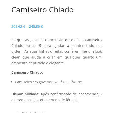
Camiseiro Chiado
Price
202,62
€
–
245,85
€
range:
202,62 €
Porque as gavetas nunca são de mais, o camiseiro
through
Chiado possui 5 para ajudar a manter tudo em
245,85 €
ordem. As suas linhas direitas conferem-lhe um look
clean que ajuda a criar em qualquer quarto um
ambiente depurado e elegante.
Camiseiro Chiado:
Camiseiro c/5 gavetas: 57,5*109,5*40cm
Disponibilidade:
Após confirmação de encomenda 5
a 6 semanas (exceto período de férias).