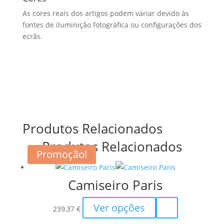
As cores reais dos artigos podem variar devido às
fontes de iluminição fotográfica ou configurações dos
ecrãs.
Produtos Relacionados
Produtos Relacionados
Promoção!
Camiseiro Paris
This
Ver opções
239,37
€
product