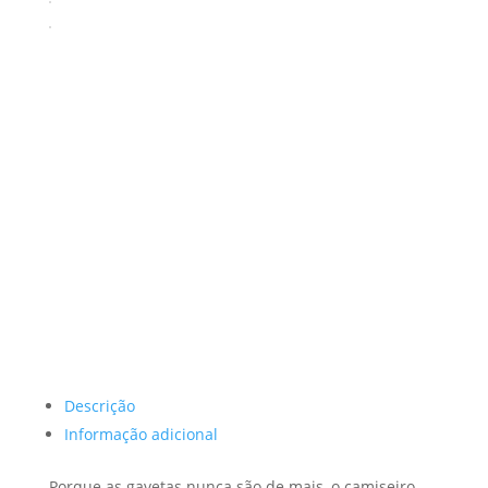
Descrição
Informação adicional
Porque as gavetas nunca são de mais, o camiseiro