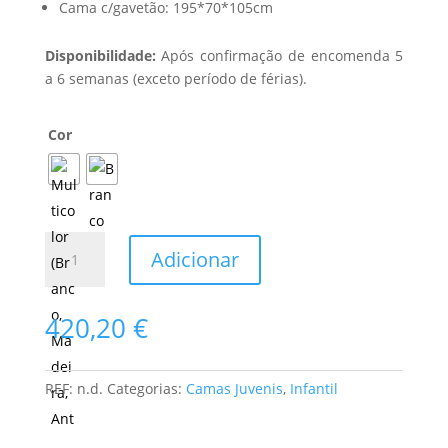
Cama c/gavetão: 195*70*105cm
Disponibilidade:
Após confirmação de encomenda 5
a 6 semanas (exceto período de férias).
Cor
Quantidade
Adicionar
de
Cama
Juvenil
420,20
€
Nona
com
Gavetão
REF:
n.d.
Categorias:
Camas Juvenis
,
Infantil