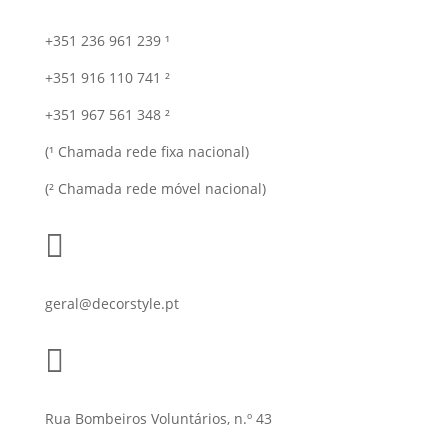
+351 236 961 239 ¹
+351 916 110 741 ²
+351 967 561 348 ²
(¹ Chamada rede fixa nacional)
(² Chamada rede móvel nacional)

geral@decorstyle.pt

Rua Bombeiros Voluntários, n.º 43