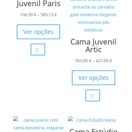
Juvenil Paris
Price
106,39
€
–
585,13
€
range:
This
106,39 €
product
Ver opções
through
has
Cama Juvenil
585,13 €
multiple
Artic
variants.
The
Price
353,00
€
–
427,00
€
options
range:
This
may
353,00 €
product
Ver opções
be
through
has
chosen
427,00 €
multiple
on
variants.
the
The
product
options
page
may
Cama Estúdio
be