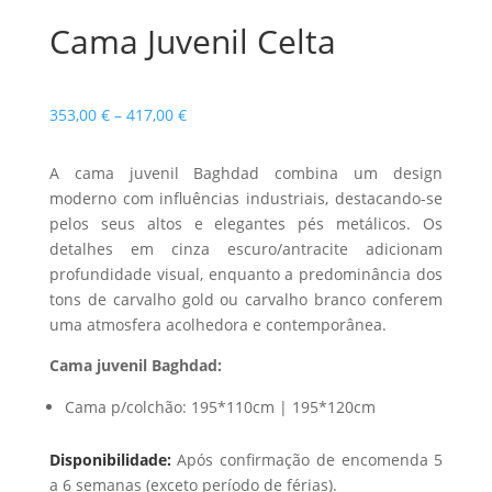
Cama Juvenil Celta
Price
353,00
€
–
417,00
€
range:
353,00 €
A cama juvenil Baghdad combina um design
through
moderno com influências industriais, destacando-se
417,00 €
pelos seus altos e elegantes pés metálicos. Os
detalhes em cinza escuro/antracite adicionam
profundidade visual, enquanto a predominância dos
tons de carvalho gold ou carvalho branco conferem
uma atmosfera acolhedora e contemporânea.
Cama juvenil Baghdad:
Cama p/colchão: 195*110cm | 195*120cm
Disponibilidade:
Após confirmação de encomenda 5
a 6 semanas (exceto período de férias).