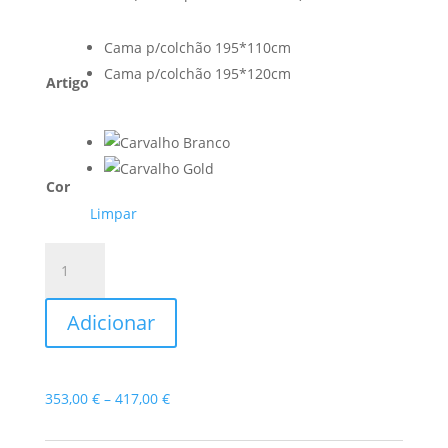
Cama p/colchão 195*110cm
Cama p/colchão 195*120cm
Artigo
Cor
Limpar
Quantidade
de
Cama
Adicionar
Juvenil
Celta
Price
353,00
€
–
417,00
€
range:
353,00 €