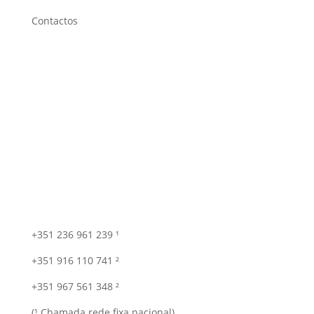
Contactos
+351 236 961 239 ¹
+351 916 110 741 ²
+351 967 561 348 ²
(¹ Chamada rede fixa nacional)