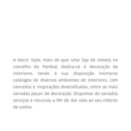
585,13 €
variants.
The
options
may
be
chosen
on
the
A Decor Style, mais do que uma loja de móveis no
product
concelho de Pombal, dedica-se à decoração de
interiores, tendo à sua disposição inúmeros
page
catálogos de diversos ambientes de interiores, com
conceitos e inspirações diversificadas, entre as mais
variadas peças de decoração. Dispomos de variados
serviços e recursos a fim de dar vida ao seu interior
de sonho.