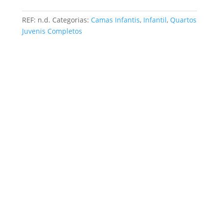
range:
com
451,00 €
Porta
through
REF:
n.d.
Categorias:
Camas Infantis
,
Infantil
,
Quartos
Deslizante
594,00 €
Juvenis Completos