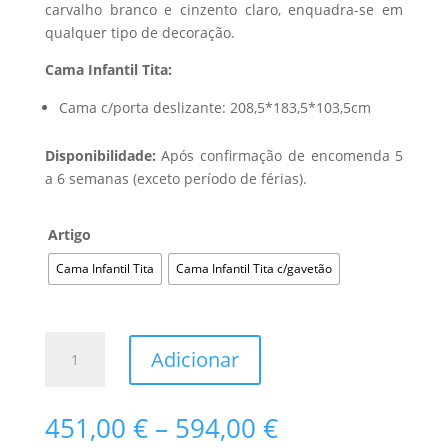
carvalho branco e cinzento claro, enquadra-se em
qualquer tipo de decoração.
Cama Infantil Tita:
Cama c/porta deslizante: 208,5*183,5*103,5cm
Disponibilidade:
Após confirmação de encomenda 5
a 6 semanas (exceto período de férias).
Artigo
Cama Infantil Tita
Cama Infantil Tita c/gavetão
Quantidade
Adicionar
de
Cama
Infantil
Price
451,00
€
–
594,00
€
Tita