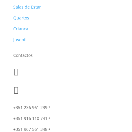
Salas de Estar
Quartos
Criança
Juvenil
Contactos


+351 236 961 239 ¹
+351 916 110 741 ²
+351 967 561 348 ²