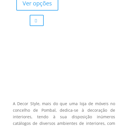
product
Ver opções
page
has
multiple
variants.
The
options
may
be
chosen
on
the
product
page
A Decor Style, mais do que uma loja de móveis no
concelho de Pombal, dedica-se à decoração de
interiores, tendo à sua disposição inúmeros
catálogos de diversos ambientes de interiores, com