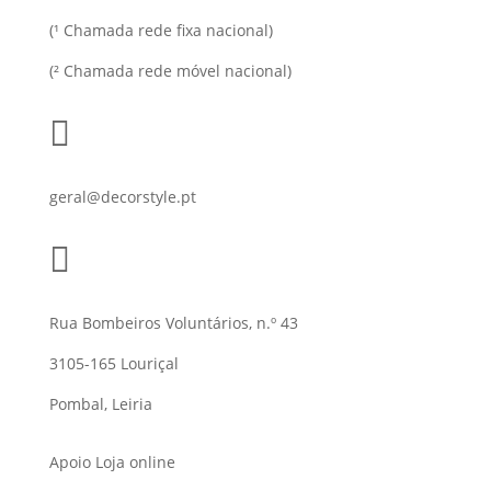
(¹ Chamada rede fixa nacional)
(² Chamada rede móvel nacional)

geral@decorstyle.pt

Rua Bombeiros Voluntários, n.º 43
3105-165 Louriçal
Pombal, Leiria
Apoio Loja online