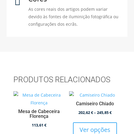

As cores reais dos artigos podem variar
devido às fontes de iluminição fotográfica ou
configurações dos ecrãs.
PRODUTOS RELACIONADOS
Camiseiro Chiado
Mesa de Cabeceira
Price
202,62
€
–
245,85
€
Florença
This
range:
113,61
€
product
202,62 €
Ver opções