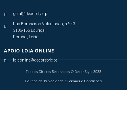
geral@decorstyle.pt

Rua Bombeiros Voluntários, n.º 43

3105-165 Louriçal
Pombal, Leiria
APOIO LOJA ONLINE
lojaonline@decorstyle.pt

Todo os Direitos Reservados © Decor Style 2022
Política de Privacidade
•
Termos e Condições