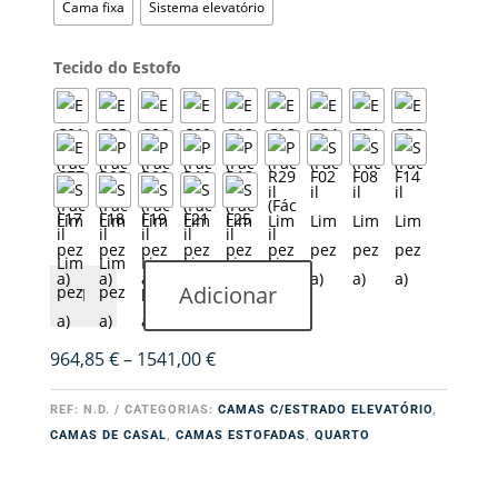
Cama fixa
Sistema elevatório
Tecido do Estofo
Quantidade
Adicionar
de
Cama
Estofada
Price
964,85
€
–
1541,00
€
Andrea
range:
964,85 €
REF:
N.D.
CATEGORIAS:
CAMAS C/ESTRADO ELEVATÓRIO
,
through
CAMAS DE CASAL
,
CAMAS ESTOFADAS
,
QUARTO
1541,00 €