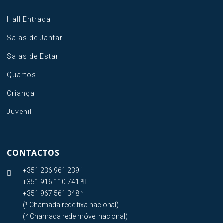
Hall Entrada
Salas de Jantar
Salas de Estar
Quartos
Criança
Juvenil
CONTACTOS
+351 236 961 239 ¹

+351 916 110 741 ²

+351 967 561 348 ²
(¹ Chamada rede fixa nacional)
(² Chamada rede móvel nacional)