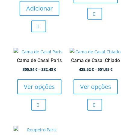
has
through
Adicionar
multiple
245,85 €
variants.
The
options
may
be
chosen
Cama de Casal Paris
Cama de Casal Chiado
on
Price
Price
305,84
€
–
332,43
€
425,52
€
–
501,95
€
the
This
This
range:
range:
product
product
product
305,84 €
425,52 €
Ver opções
Ver opções
page
has
has
through
through
multiple
multiple
332,43 €
501,95 €
variants.
variants.
The
The
options
options
may
may