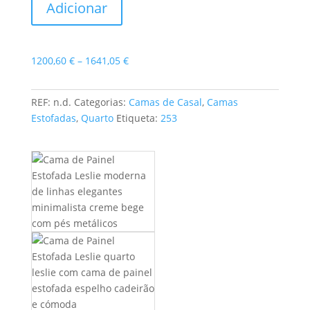
Adicionar
de
Painel
Estofada
Leslie
Price
1200,60
€
–
1641,05
€
range:
1200,60 €
REF:
n.d.
Categorias:
Camas de Casal
,
Camas
through
Estofadas
,
Quarto
Etiqueta:
253
1641,05 €