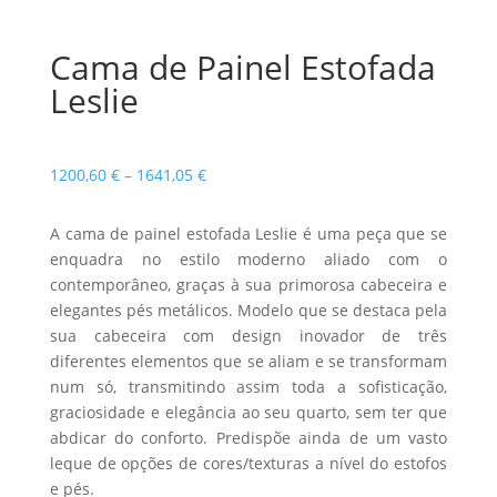
Cama de Painel Estofada
Leslie
Price
1200,60
€
–
1641,05
€
range:
1200,60 €
A cama de painel estofada Leslie é uma peça que se
through
enquadra no estilo moderno aliado com o
1641,05 €
contemporâneo, graças à sua primorosa cabeceira e
elegantes pés metálicos. Modelo que se destaca pela
sua cabeceira com design inovador de três
diferentes elementos que se aliam e se transformam
num só, transmitindo assim toda a sofisticação,
graciosidade e elegância ao seu quarto, sem ter que
abdicar do conforto. Predispõe ainda de um vasto
leque de opções de cores/texturas a nível do estofos
e pés.