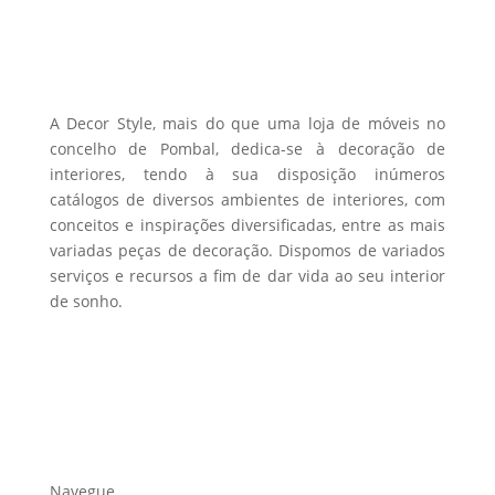
may
be
chosen
on
the
A Decor Style, mais do que uma loja de móveis no
product
concelho de Pombal, dedica-se à decoração de
interiores, tendo à sua disposição inúmeros
page
catálogos de diversos ambientes de interiores, com
conceitos e inspirações diversificadas, entre as mais
variadas peças de decoração. Dispomos de variados
serviços e recursos a fim de dar vida ao seu interior
de sonho.
Navegue