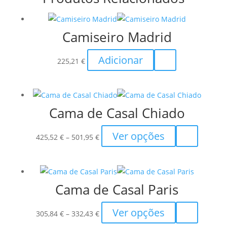
Camiseiro Madrid
Adicionar
225,21
€
Cama de Casal Chiado
Price
This
Ver opções
425,52
€
–
501,95
€
range:
product
425,52 €
has
through
multiple
Cama de Casal Paris
501,95 €
variants.
The
Price
This
Ver opções
options
305,84
€
–
332,43
€
range:
product
may