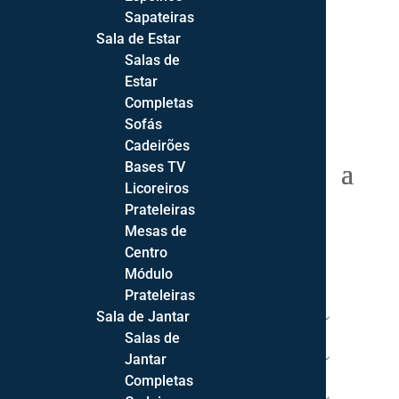
Sapateiras
Sala de Estar
Salas de
Estar
Completas
Sofás
Cadeirões
Bases TV
0 Items
Licoreiros
Prateleiras
Mesas de
Centro
Módulo
INÍCIO
Prateleiras
Sala de Jantar
SOFÁS
Salas de
SALAS
Jantar
Completas
QUARTOS