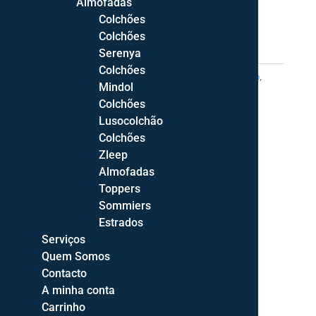
Almofadas
Cama
Colchões
de
Price
346,00
€
–
620,00
€
Colchões
Casal
range:
Serenya
Nothing
346,00 €
Colchões
Hill
through
REF:
n.d.
Categorias:
Camas c/Estrado Elevatório
,
Mindol
620,00 €
Camas de Casal
,
Quarto
Colchões
Lusocolchão
Colchões
Zleep
Almofadas
Toppers
Sommiers
Estrados
Serviços
Quem Somos
Contacto
A minha conta
Carrinho