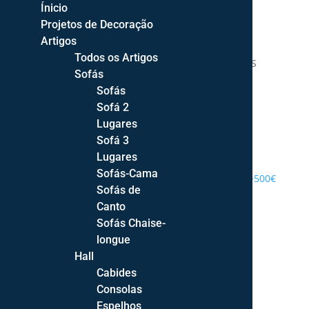
Ínicio
Projetos de Decoração
Artigos
Todos os Artigos
DECOR STYLE | DECORAÇÃO DE INTERIORES
Sofás
Sofás
Sofá 2
Lugares
Sofá 3
PROJETOS DE DECORAÇÃO
Lugares
Sofás-Cama
ENTREGA GRATUITA PORTUGAL CONTINENTAL >500€
Sofás de
Canto
Sofás Chaise-
longue
Hall
Cabides
Consolas
Espelhos