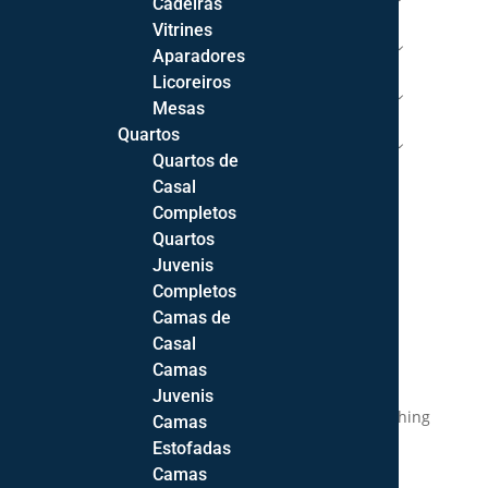
Cadeiras
Vitrines
HALL / ESCRITÓRIO
Aparadores
Licoreiros
DECORAÇÃO
Mesas
Quartos
COLCHÕES | ESTRADOS | ALMOFADAS
Quartos de
Casal
QUEM SOMOS
Completos
Quartos
ALMA MOBILADA
Juvenis
Completos
OS NOSSOS SERVIÇOS
Camas de
Casal
Camas
Juvenis
Home
/
Mobiliário
/
Quarto
/ Cama de Casal Nothing
Camas
Hill
Estofadas
Camas