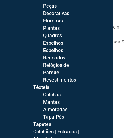
Peças
Cama de casal Nothing Hill:
Decorativas
Cama p/colchão: 195*150cm
Floreiras
Cama c/estrado elevatório p/colchão: 195*150cm
Plantas
Quadros
Disponibilidade:
Após confirmação de encomenda 5
Espelhos
a 6 semanas (exceto período de férias).
Espelhos
Redondos
Relógios de
Artigo
Parede
Cama Simples
Cama c/estrado elevatório
Revestimentos
Têxteis
Cor
Colchas
Mantas
Almofadas
Tapa-Pés
Tapetes
Quantidade
Adicionar
Colchões | Estrados |
de