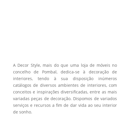
on
through
multiple
the
253,00 €
variants.
product
The
page
options
may
be
chosen
on
the
A Decor Style, mais do que uma loja de móveis no
product
concelho de Pombal, dedica-se à decoração de
interiores, tendo à sua disposição inúmeros
page
catálogos de diversos ambientes de interiores, com
conceitos e inspirações diversificadas, entre as mais
variadas peças de decoração. Dispomos de variados
serviços e recursos a fim de dar vida ao seu interior
de sonho.