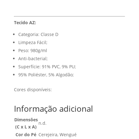
Tecido AZ:
Categoria: Classe D
Limpeza Fácil;
Peso: 980g/ml
Anti-bacterial;
Superfície: 91% PVC, 9% PU;
95% Poliéster, 5% Algodão;
Cores disponíveis:
Informação adicional
Dimensões
n.d.
(C x L x A)
Cor do Pé
Cerejeira, Wengué