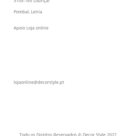
3105-165 Louriçal
Pombal, Leiria
Apoio Loja online
lojaonline@decorstyle.pt
Todo os Direitos Reservados © Decor Style 2022