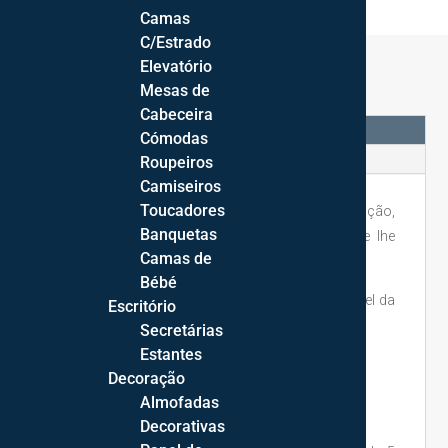
Camas
C/Estrado
Elevatório
Mesas de
Cabeceira
DESCRIÇÃO
Cómodas
INFORMAÇÃO ADICIONAL
Roupeiros
Camiseiros
Toucadores
A cadeira Setlla destinado para mesa de refeição,
Banquetas
com costas altas com travessas verticais que lhe
Camas de
conferem elegância e acrescentam conforto.
Bébé
Dispõe de várias opções de tons de lacados a nível da
Escritório
estrutura.
Secretárias
Estantes
Cadeira Stella:
Decoração
Almofadas
Cadeira: 47*82*49cm
Decorativas