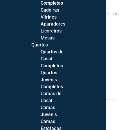
Completas
Cadeiras
Disponibilidade:
Após confirmação de encomenda 5 a 6
Vitrines
semanas (exceto período de férias).
Aparadores
Licoreiros
Cor da Estrutura
Mesas
Quartos
Quartos de
Casal
Completos
Quantidade
Quartos
Adicionar
de
Juvenis
Cadeira
Completos
Stella
146,36
€
Camas de
Casal
REF:
N.D.
CATEGORIAS:
CADEIRAS
,
SALA DE JANTAR
Camas
Juvenis
Camas
Estofadas