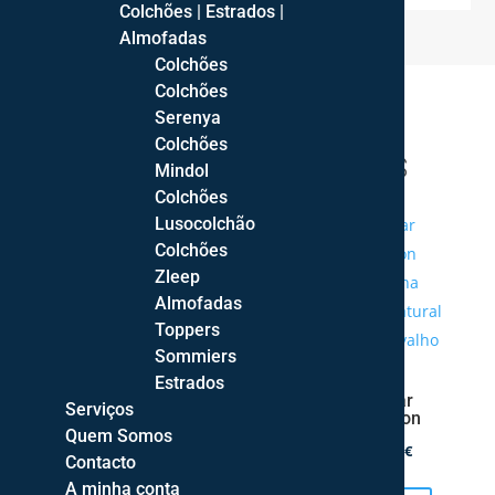
Colchões | Estrados |
Almofadas
Colchões
Colchões
Serenya
Colchões
PRODUTOS RELACIONADOS
Mindol
Colchões
Lusocolchão
Colchões
Bar Chiado
Zleep
Price
309,48
€
–
357,56
€
Almofadas
This
range:
Toppers
product
309,48 €
Ver opções
Sommiers
has
through
Estrados
Mesa de Jantar
multiple
357,56 €
Serviços
Extensível Brixton
variants.
Quem Somos
Price
580,00
€
–
609,00
€
The
Contacto
This
range:
A minha conta
options