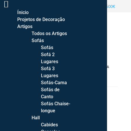
ENTREGA GRATUITA PORTUGAL CONTINENTAL >500€
Ínicio
Projetos de Decoração
Artigos
Todos os Artigos
Sofás
Sofás
Sofá 2
Lugares
HOME
/
MOBILIÁRIO
/
SALA DE JANTAR
/ CADEIRA
Sofá 3
STELLA
Lugares
Sofás-Cama
Sofás de
Canto
Sofás Chaise-
longue
Hall
Cabides