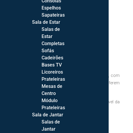
Consolas
Espelhos
Sapateiras
Sala de Estar
Salas de
Cadeira Stella
Estar
Completas
146,36
€
Sofás
Cadeirões
Bases TV
nort int, atenas
Licoreiros
A cadeira Setlla destinado para mesa de refeição, com
Prateleiras
costas altas com travessas verticais que lhe conferem
Mesas de
elegância e acrescentam conforto.
Centro
Módulo
Dispõe de várias opções de tons de lacados a nível da
Prateleiras
estrutura.
Sala de Jantar
Cadeira Stella:
Salas de
Jantar
Cadeira: 47*82*49cm