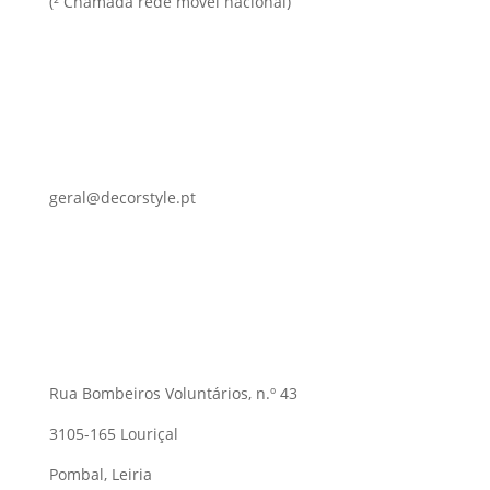
(² Chamada rede móvel nacional)
geral@decorstyle.pt
Rua Bombeiros Voluntários, n.º 43
3105-165 Louriçal
Pombal, Leiria