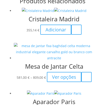
Produtos Relacionados
Cristaleira Madrid
Adicionar
355,14
€
Mesa de Jantar Celta
Price
This
Ver opções
581,00
€
–
809,00
€
range:
product
581,00 €
has
through
multiple
Aparador Paris
809,00 €
variants.