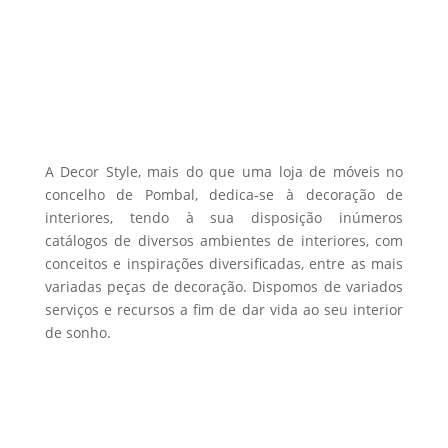
The
the
options
product
may
page
be
chosen
on
the
A Decor Style, mais do que uma loja de móveis no
product
concelho de Pombal, dedica-se à decoração de
interiores, tendo à sua disposição inúmeros
page
catálogos de diversos ambientes de interiores, com
conceitos e inspirações diversificadas, entre as mais
variadas peças de decoração. Dispomos de variados
serviços e recursos a fim de dar vida ao seu interior
de sonho.