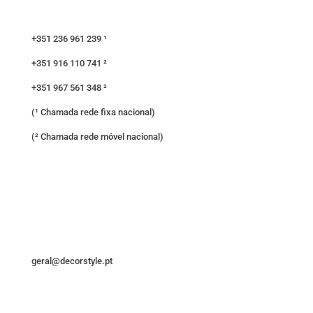
+351 236 961 239 ¹
+351 916 110 741 ²
+351 967 561 348 ²
(¹ Chamada rede fixa nacional)
(² Chamada rede móvel nacional)
geral@decorstyle.pt