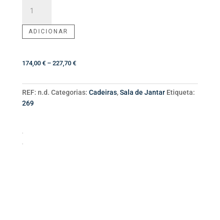
Quantidade
de
Cadeira
ADICIONAR
Lego
Price
174,00
€
–
227,70
€
range:
174,00 €
REF:
n.d.
Categorias:
Cadeiras
,
Sala de Jantar
Etiqueta:
through
269
227,70 €