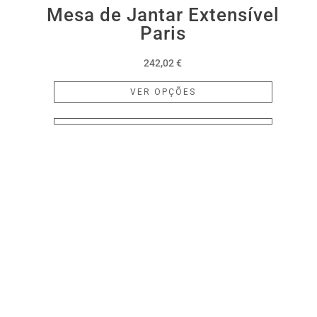
Mesa de Jantar Extensível
be
Paris
chosen
on
242,02
€
the
This
product
VER OPÇÕES
product
page
has
multiple
variants.
The
options
may
be
chosen
on
the
product