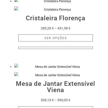
Cristaleira Florença
Price
285,20
€
–
431,58
€
range:
This
VER OPÇÕES
285,20 €
product
through
has
431,58 €
multiple
variants.
The
options
may
Mesa de Jantar Extensível
be
Viena
chosen
on
Price
539,13
€
–
590,05
€
the
range:
This