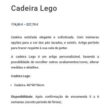
Cadeira Lego
Price
174,00
€
–
227,70
€
range:
174,00 €
Cadeira estofada elegante e sofisticada. Com inúmeras
through
opções para a cor dos pés lacados, e estofo. Artigo perfeito
227,70 €
para trazer requinte à sua sala de jantar.
A cadeira Lego é um artigo personalizável, havendo a
possibilidade de escolher outros acabamentos/cores, alterar
medidas e detalhes.
Cadeira Lego:
Cadeira: 46*96*56cm
Disponibilidade:
Após confirmação de encomenda 5 a 6
semanas (exceto período de férias).