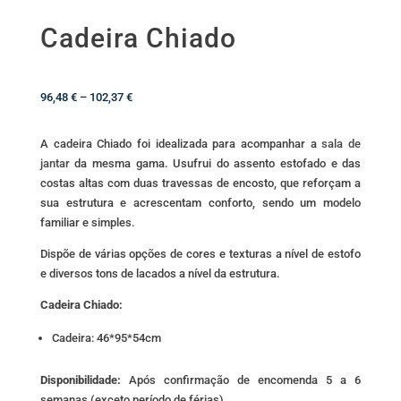
Cadeira Chiado
Price
96,48
€
–
102,37
€
range:
96,48 €
A cadeira Chiado foi idealizada para acompanhar a
sala de
through
jantar
da mesma gama. Usufrui do assento estofado e das
102,37 €
costas altas com duas travessas de encosto, que reforçam a
sua estrutura e acrescentam conforto, sendo um modelo
familiar e simples.
Dispõe de várias opções de cores e texturas a nível de estofo
e diversos tons de lacados a nível da estrutura.
Cadeira Chiado:
Cadeira: 46*95*54cm
Disponibilidade:
Após confirmação de encomenda 5 a 6
semanas (exceto período de férias).