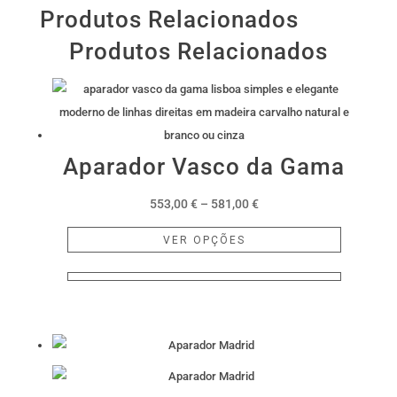
Produtos Relacionados
Produtos Relacionados
Aparador Vasco da Gama
Price
553,00
€
–
581,00
€
range:
This
VER OPÇÕES
553,00 €
product
through
has
581,00 €
multiple
variants.
The
options
may