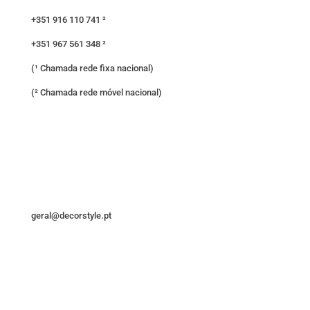
+351 916 110 741 ²
+351 967 561 348 ²
(¹ Chamada rede fixa nacional)
(² Chamada rede móvel nacional)
geral@decorstyle.pt