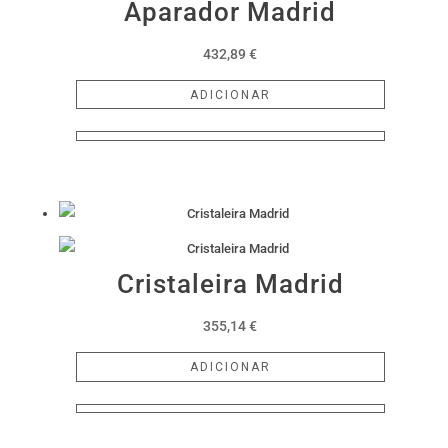
Aparador Madrid
be
chosen
432,89
€
on
the
ADICIONAR
product
page
Cristaleira Madrid
355,14
€
ADICIONAR