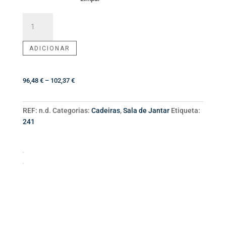
Quantidade
de
Cadeira
ADICIONAR
Chiado
Price
96,48
€
–
102,37
€
range:
96,48 €
REF:
n.d.
Categorias:
Cadeiras
,
Sala de Jantar
Etiqueta:
through
241
102,37 €