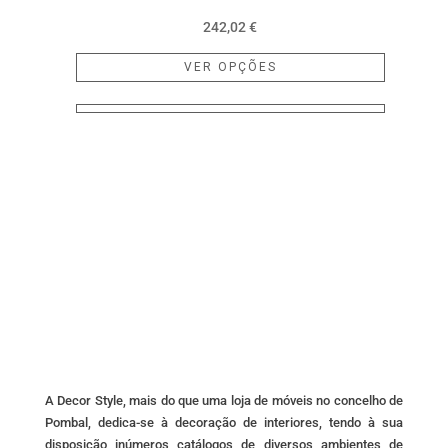
242,02
€
This
VER OPÇÕES
product
has
multiple
variants.
The
options
may
be
chosen
on
the
product
page
A Decor Style, mais do que uma loja de móveis no concelho de
Pombal, dedica-se à decoração de interiores, tendo à sua
disposição inúmeros catálogos de diversos ambientes de