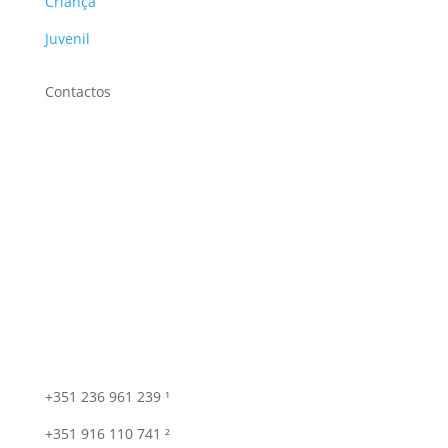
Criança
Juvenil
Contactos
+351 236 961 239 ¹
+351 916 110 741 ²