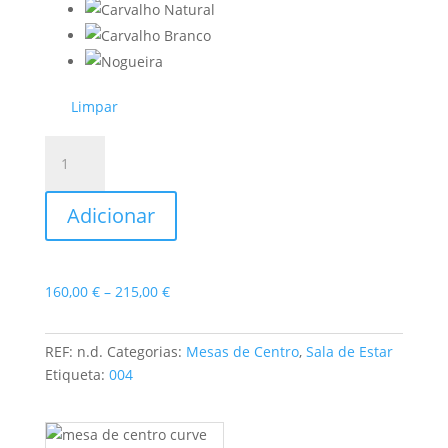
Limpar
Quantidade
de
Mesa
Adicionar
de
Centro
Curve
Price
160,00
€
–
215,00
€
range:
160,00 €
REF:
n.d.
Categorias:
Mesas de Centro
,
Sala de Estar
through
Etiqueta:
004
215,00 €