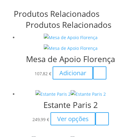
Produtos Relacionados
Produtos Relacionados
Mesa de Apoio Florença
Adicionar
107,82
€
Estante Paris 2
This
Ver opções
249,99
€
product
has