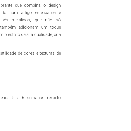
24 €
brante que combina o design
ugh
44 €
ndo num artigo esteticamente
es pés metálicos, que não só
o também adicionam um toque
 o estofo de alta qualidade, cria
tilidade de cores e texturas de
enda 5 a 6 semanas (exceto