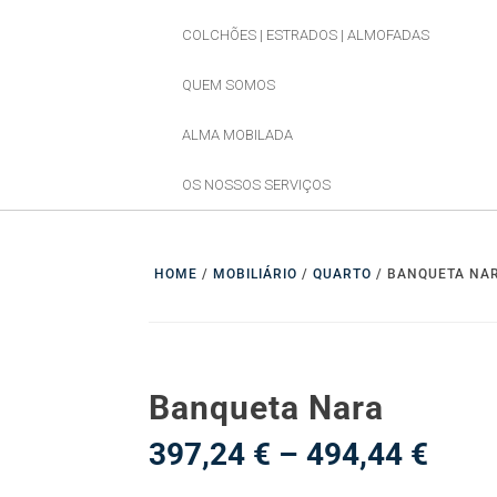
COLCHÕES | ESTRADOS | ALMOFADAS
QUEM SOMOS
ALMA MOBILADA
OS NOSSOS SERVIÇOS
HOME
/
MOBILIÁRIO
/
QUARTO
/ BANQUETA NA
Banqueta Nara
Pric
397,24
€
–
494,44
€
rang