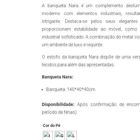
397,
A banqueta Nara é um complemento deslum
thro
494,
moderno com elementos industriais, resulta
intrigante. Destaca-se pelos seus elegant
proporcionam estabilidade ao móvel, com
industrial sofisticado. A combinação do metal com
um ambiente de luxo e requinte.
O estofo da banqueta Nara dispõe de uma versa
tecidos para além das apresentadas.
Banqueta Nara:
Banqueta: 140*40*40cm
Disponibilidade:
Após confirmação de encom
período de férias).
Cor do Pé