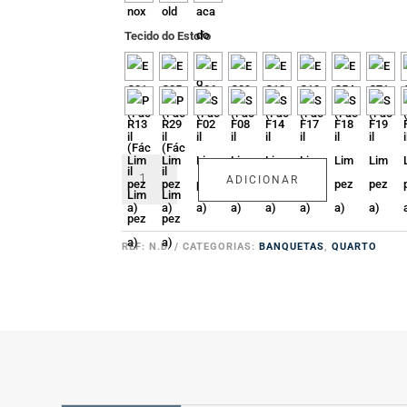
Tecido do Estofo
Quantidade
ADICIONAR
de
Banqueta
Nara
REF:
N.D.
CATEGORIAS:
BANQUETAS
,
QUARTO