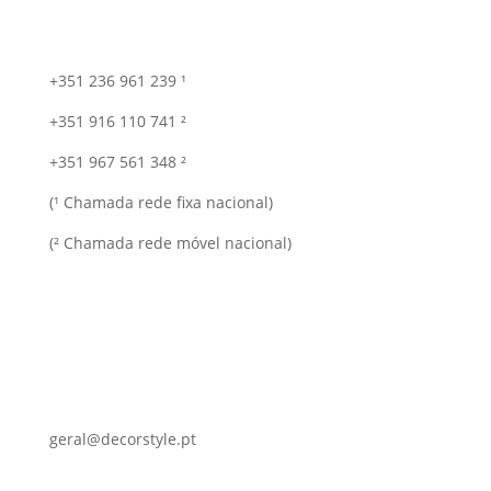
+351 236 961 239 ¹
+351 916 110 741 ²
+351 967 561 348 ²
(¹ Chamada rede fixa nacional)
(² Chamada rede móvel nacional)
geral@decorstyle.pt