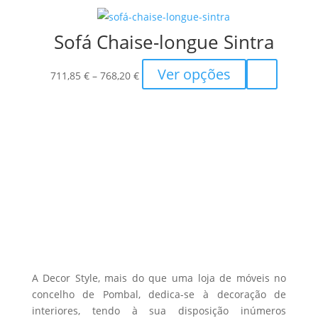
the
749,80 €
variants.
product
The
Sofá Chaise-longue Sintra
page
options
may
Price
This
Ver opções
711,85
€
–
768,20
€
be
range:
product
chosen
711,85 €
has
on
through
multiple
the
768,20 €
variants.
product
The
page
options
may
be
chosen
on
the
A Decor Style, mais do que uma loja de móveis no
product
concelho de Pombal, dedica-se à decoração de
interiores, tendo à sua disposição inúmeros
page