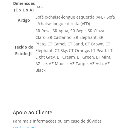
Dimensões
n.d.
(C x L x A)
Sofá c/chaise-longue esquerda (VFE), Sofá
Artigo
c/chaise-longue direita (VFD)
SR Rosa, SR Água, SR Bege, SR Cinza
Claro, SR Castanho, SR Elephant, SR
Preto, CT Camel, CT Sand, CT Brown, CT
Tecido do
Elephant, CT Sky, CT Orange, LT Pearl, LT
Estofo JL
Light Grey, LT Cream, LT Green, LT Mint,
AZ Ice, AZ Mouse, AZ Taupe, AZ Ash, AZ
Black
Apoio ao Cliente
Para mais informações ou em caso de dúvidas,
contacte-nos
.