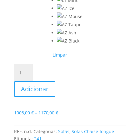
Limpar
Quantidade
de
Sofá
Adicionar
Chaise-
longue
Karol
Price
1008,00
€
–
1170,00
€
range:
1008,00 €
REF:
n.d.
Categorias:
Sofás
,
Sofás Chaise-longue
through
Etiqueta:
241