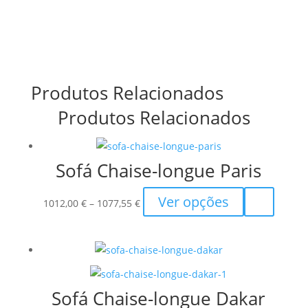
Produtos Relacionados
Produtos Relacionados
Sofá Chaise-longue Paris
Price
This
Ver opções
1012,00
€
–
1077,55
€
range:
product
1012,00 €
has
through
multiple
1077,55 €
variants.
The
Sofá Chaise-longue Dakar
options